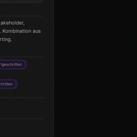
takeholder,
. Kombination aus
ting.
rtgeschritten
chritten