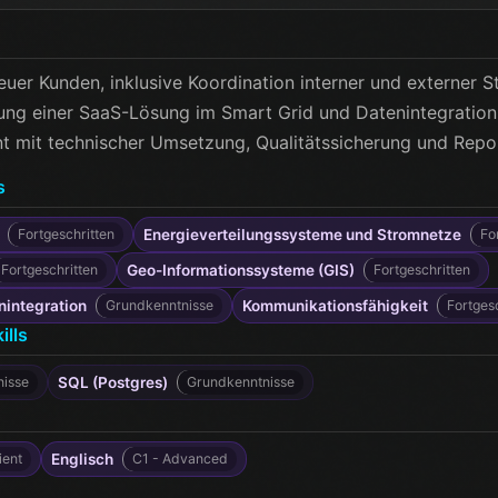
uer Kunden, inklusive Koordination interner und externer S
rung einer SaaS-Lösung im Smart Grid und Datenintegration
 mit technischer Umsetzung, Qualitätssicherung und Repor
s
Fortgeschritten
Energieverteilungssysteme und Stromnetze
Fo
Fortgeschritten
Geo-Informationssysteme (GIS)
Fortgeschritten
nintegration
Grundkenntnisse
Kommunikationsfähigkeit
Fortges
ills
nisse
SQL (Postgres)
Grundkenntnisse
ient
Englisch
C1 - Advanced