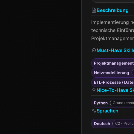
Beschreibung
Implementierung ne
technische Einfüh
Projektmanagement
Must-Have Skill
Projektmanagement
Netzmodellierung
ETL-Prozesse / Date
Nice-To-Have Sk
Python
Grundkennt
Sprachen
Deutsch
C2 - Profic