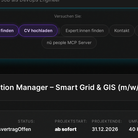
Versuchen Sie:
 einem Ansprechpartner sprechen
 finden
CV hochladen
Expert:innen finden
Kontakt
rojekt als Developer
nü people MCP Server
ation Manager – Smart Grid & GIS (m/w
STATUS:
PROJEKTSTART:
PROJEKTENDE:
UMF
svertrag
Offen
ab sofort
31.12.2026
40 