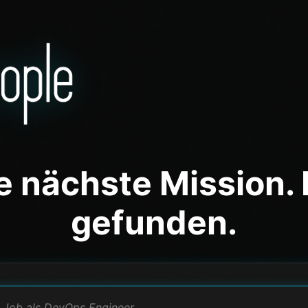
e nächste Mission. 
gefunden.
rojekt als Developer
n Job als DevOps Engineer
people?