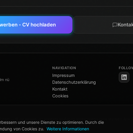
ewerben - CV hochladen
Konta
NAVIGATION
FOLLO
Impressum
Im nü
Datenschutzerklärung
Kontakt
Cookies
mbH — © nü people, nü projects und nanü sind eingetragene Marken. Alle 
rbessern und unsere Dienste zu optimieren. Durch die
endung von Cookies zu.
Weitere Informationen