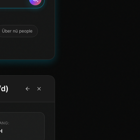
Über nü people
/d)
ANG:
H