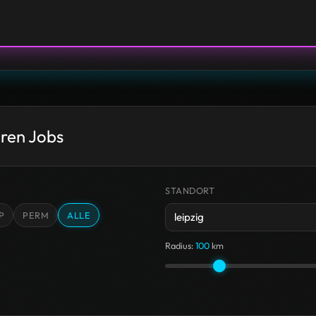
aren Jobs
STANDORT
P
PERM
ALLE
Radius:
100
km