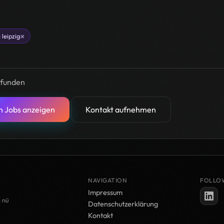
×
 leipzig
efunden
n Jobs anzeigen
Kontakt aufnehmen
NAVIGATION
FOLLO
Impressum
m nü
Datenschutzerklärung
Kontakt