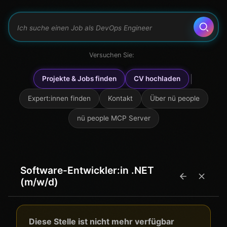
Was macht nü people?
Suchen
Versuchen Sie:
Ich möchte mit einem Ansprechpartner sprechen
Projekte & Jobs finden
CV hochladen
Ich suche ein Projekt als Developer
Expert:innen finden
Kontakt
Über nü people
nü people MCP Server
Software-Entwickler:in .NET
(m/w/d)
Diese Stelle ist nicht mehr verfügbar