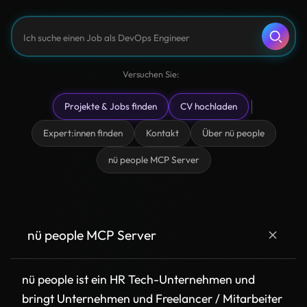
Ich suche einen Job als DevOps Engineer
Suchen
Was macht nü people?
Versuchen Sie:
Ich möchte mit einem Ansprechpartner sprechen
Projekte & Jobs finden
CV hochladen
Expert:innen finden
Kontakt
Über nü people
Ich suche ein Projekt als Developer
nü people MCP Server
nü people MCP Server
nü people ist ein HR Tech-Unternehmen und
bringt Unternehmen und Freelancer / Mitarbeiter