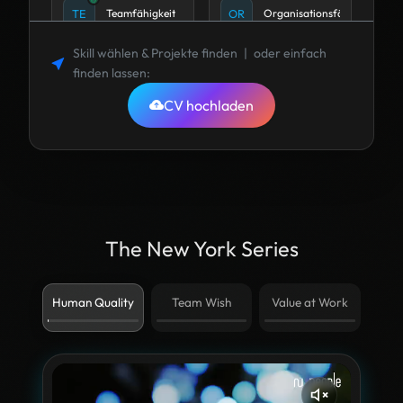
Skriptsprachen
AP
Apache Airflow
SK
(PowerShell,
Bash)
Skill wählen
& Projekte finden
|
oder einfach
finden lassen
:
Cloud-
CV hochladen
AR
Argo CD
CL
Migration
Deployment
KU
Kubernetes
DE
Manager
The New York Series
Container-
CO
Technologien
Human Quality
Team Wish
Value at Work
.N
.NET
SO
Softwareentwicklung