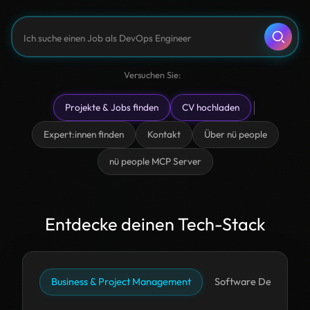
Was macht nü people?
Suchen
Versuchen Sie:
Ich möchte mit einem Ansprechpartner sprechen
Projekte & Jobs finden
CV hochladen
Ich suche ein Projekt als Developer
Expert:innen finden
Kontakt
Über nü people
nü people MCP Server
Entdecke deinen Tech-Stack
Management
Software Development & Architecture
Infrastruc