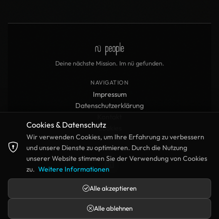
CATIA,
Inventor, Creo)
Physikbasierte
Echtzeit-
PH
EC
Simulation
Rendering und
Performanceoptimieru
Deine nächste Mission. Im nü gefunden.
3D
Prototyping
3D
PR
Modellierung
(3D-Druck,
CNC, Laser
NAVIGATION
Cutting,
Impressum
Montage)
Datenschutzerklärung
Defense /
DE
MA
MATLAB/Simulink
Kontakt
Aerospace
Cookies & Datenschutz
Systems
Cookies
Wir verwenden Cookies, um Ihre Erfahrung zu verbessern
und unsere Dienste zu optimieren. Durch die Nutzung
FOLLOWUS
Robotic,
Sensor-
RO
SE
unserer Website stimmen Sie der Verwendung von Cookies
Aerospace,
Simulation (IR,
Defense-
Range Finder,
zu.
Weitere Informationen
adjacent
Noise Models)
Systems
Alle akzeptieren
Real-Time
Aerospace
RE
AE
Systems
GNC
© 2026 nü people GmbH — © nü people, nü projects und nanü sind
Alle ablehnen
Architecture
eingetragene Marken. Alle Rechte vorbehalten.