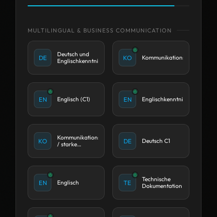
GI
GitLab CI/CD
TE
Terraform
DevOps /
GI
Git / GitOps
DE
Engineering
Methodiken
CI
CI/CD-Prozesse
CI
CI/CD
Automation &
AN
Ansible
AU
Workflows